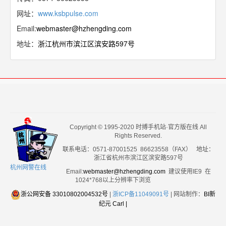
网址：
www.ksbpulse.com
Email:
webmaster@hzhengding.com
地址：
浙江杭州市滨江区滨安路597号
Copyright © 1995-2020 时搏手机站·官方版在线 All
Rights Reserved.
联系电话：0571-87001525 86623558（FAX） 地址：
浙江省杭州市滨江区滨安路597号
杭州网警在线
Email:
webmaster@hzhengding.com
建议使用IE9 在
1024*768以上分辨率下浏览
浙公网安备 33010802004532号
|
浙ICP备11049091号
| 网站制作：
BI新
纪元 Carl
|