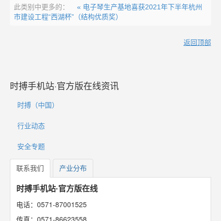
此类别中更多的：
« 电子琴生产基地喜获2021年下半年杭州
市建设工程“西湖杯”（结构优质奖）
返回顶部
时搏手机站·官方版在线资讯
时搏（中国）
行业动态
安全专题
联系我们
产业分布
时搏手机站·官方版在线
电话：0571-87001525
传真：0571-86623558