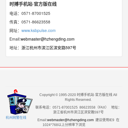
时搏手机站·官方版在线
电话：0571-87001525
传真：0571-86623558
网址：
www.ksbpulse.com
Email:
webmaster@hzhengding.com
地址：
浙江杭州市滨江区滨安路597号
Copyright © 1995-2020 时搏手机站·官方版在线 All
Rights Reserved.
联系电话：0571-87001525 86623558（FAX） 地址：
浙江省杭州市滨江区滨安路597号
杭州网警在线
Email:
webmaster@hzhengding.com
建议使用IE9 在
1024*768以上分辨率下浏览