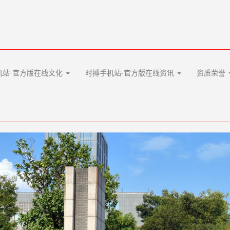
机站·官方版在线文化
时搏手机站·官方版在线资讯
资质荣誉