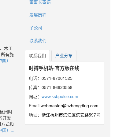
董事长寄语
发展历程
子公司
联系我们
、木工
。所有施
联系我们
产业分布
国）...
时搏手机站·官方版在线
电话：0571-87001525
传真：0571-86623558
网址：
www.ksbpulse.com
Email:
webmaster@hzhengding.com
是杭州时
地址：
浙江杭州市滨江区滨安路597号
的开发
销方式和
国）...